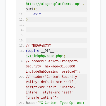
https://aiagentplatforms.top'
.
$url
);
exit
;
}
// 加载基础文件
require
 __DIR__ 
.
'/thinkphp/base.php'
;
// header("Strict-Transport-
Security: max-age=31536000; 
includeSubDomains; preload");
// header("Content-Security-
Policy: default-src 'self'; 
script-src 'self' 'unsafe-
inline'; style-src 'self' 
'unsafe-inline'");
header
(
"X-Content-Type-Options: 