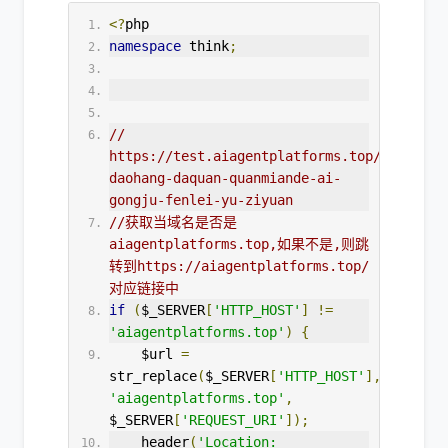
<?
php
namespace
 think
;
// 
https://test.aiagentplatforms.top/ai-
daohang-daquan-quanmiande-ai-
gongju-fenlei-yu-ziyuan
//获取当域名是否是
aiagentplatforms.top,如果不是,则跳
转到https://aiagentplatforms.top/
对应链接中
if
(
$_SERVER
[
'HTTP_HOST'
]
!=
'aiagentplatforms.top'
)
{
    $url 
=
str_replace
(
$_SERVER
[
'HTTP_HOST'
],
'aiagentplatforms.top'
,
$_SERVER
[
'REQUEST_URI'
]);
    header
(
'Location: 