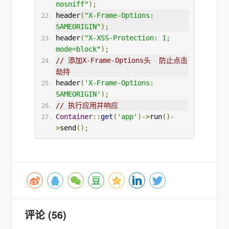
nosniff"
);
header
(
"X-Frame-Options: 
SAMEORIGIN"
);
header
(
"X-XSS-Protection: 1; 
mode=block"
);
// 添加X-Frame-Options头  防止点击
劫持
header
(
'X-Frame-Options: 
SAMEORIGIN'
);
// 执行应用并响应
Container
::
get
(
'app'
)->
run
()-
>
send
();
评论 (56)