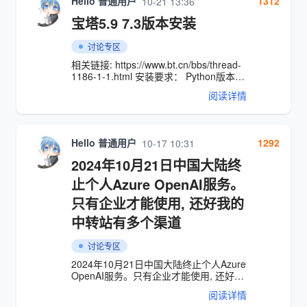
Hello 普通用户
1312
10-21 13:36
面的#去掉 将192.168.0.1替换成你服务器
的外网IP
宝塔5.9 7.3版本安装
讨论专区
相关链接: https://www.bt.cn/bbs/thread-
1186-1-1.html 安装要求： Python版本：
2.6/2.7（安装宝塔时会自动安装） 内
阅读详情
存：128M以上，推荐512M以上（纯面板
约占系统10M内存） 硬盘：100M以上可
用硬盘空间（纯面板约占20M磁盘空间）
系统：CentOS 6.x / 7.x (Ubuntu、
Hello 普通用户
1292
10-17 10:31
Debian、Fedora 请点这里)， 确保是干
净的操作系统，不支持32位系统，没有安
2024年10月21日中国大陆终
装过其它环境带的
Apache/Nginx/php/MySQL（已有环境不
止个人Azure OpenAI服务。
可安装） 以下主机商必看（开端口教程，
只有企业才能使用, 还好我的
不开不能用）： 腾讯云：
https://www.bt.cn/bbs/thread-1229-1-
中转站有多个渠道
1.html 阿里云：
https://www.bt.cn/bbs/thread-2897-1-
讨论专区
1.html 华为云：
https://www.bt.cn/bbs/thread-3923-1-
2024年10月21日中国大陆终止个人Azure
1.html 5.9是早期版本，不推荐安装，强
OpenAI服务。只有企业才能使用, 还好我
烈推荐安装7.3版本 以下是l
的中转站有多个渠道
阅读详情
https://api.bigmodel.org/ 可选择分组使