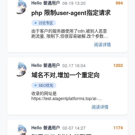
Hello 普通用户
994
08-19 13:20
php 限制user-agent指定请求
讨论专区
由于客户的服务器使用了cdn,被别人恶意
刷流量, 限制下,但很容易破解,改个参数就
要要对应的修改 ``` //判断user-agent是
阅读详情
Mozilla/5.0 (Windows NT 10.0; Win64;
x64) AppleWebKit/537.36 (KHTML, like
Gecko) Chrome/105.0.0前缀,并且referer
不存在或者为空则停止 $user_agent =
Hello 普通用户
1202
02-17 16:04
$_SERVER['HTTP_USER_AGENT']; if
(strpos($user_agent, 'Mozilla/5.0
域名不对,增加一个重定向
(Windows NT 10.0; Win64; x64)
AppleWebKit/537.36 (KHTML, like
SEO优化
Gecko) Chrome/105.0.0') === 0) { if
(!isset($_SERVER['HTTP_REFERER']) ||
收录的网址是
empty($_SERVER['HTTP_REFERER'])) {
https://test.aiagentplatforms.top/ai-
exit; } } ``` 由于客户资金有限,暂时先这样
daohang-daquan-quanmiande-ai-
阅读详情
gongju-fenlei-yu-ziyuan ,直接在
index.php 增加一个重定向 ``` <?php
namespace think; //
https://test.aiagentplatforms.top/ai-
Hello 普通用户
1174
02-07 14:27
daohang-daquan-quanmiande-ai-
gongju-fenlei-yu-ziyuan //获取当域名是