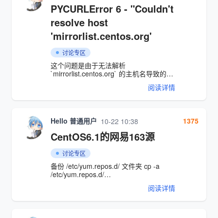
Yum源配置文件： 在修改之前，建议先备
PYCURLError 6 - "Couldn't
份原有的Yum源配置，以防出现问题可以
恢复： mv /etc/yum.repos.d/CentOS-
resolve host
Base.repo /etc/yum.repos.d/CentOS-
'mirrorlist.centos.org'
Base.repo.bak 2. 下载163的Yum源配置
文件： 执行以下命令来替换为163的Yum
源： wget -O /etc/yum.repos.d/CentOS-
讨论专区
Base.repo
这个问题是由于无法解析
http://mirrors.163.com/.help/CentOS7-
`mirrorlist.centos.org` 的主机名导致的。
Base-163.repo 3. 清除缓存并生成新的缓
具体错误信息显示 `PYCURLError 6 -
存：
阅读详情
"Couldn't resolve host
'mirrorlist.centos.org'"`，这通常是网络连
接问题或 DNS 配置问题。 你可以尝试以
下几种解决方法： 1. **检查网络连接**：
Hello 普通用户
1375
10-22 10:38
确保你的服务器可以访问互联网。可以使
用 `ping 8.8.8.8` 来测试网络连接。 2. **
CentOS6.1的网易163源
检查 DNS 配置**：查看 `/etc/resolv.conf`
文件，确保 DNS 服务器配置正确。可以
讨论专区
尝试添加 Google 的公共 DNS： ```
nameserver 8.8.8.8 nameserver 8.8.4.4
备份 /etc/yum.repos.d/ 文件夹 cp -a
``` 3. **使用其他镜像源**：如果
/etc/yum.repos.d/
`mirrorlist.centos.org` 不可用，可以手动
/etc/yum.repos.d.original/ 恢复
阅读详情
编辑 `/etc/yum.repos.d/CentOS-
/etc/yum.repos.d/ 文件夹 rm -rf
Base.repo` 文件，使用其他可用的镜像
/etc/yum.repos.d/* ; cp -af
源。 4. **清除缓存**：运行 `yum clean
/etc/yum.repos.d.original/*
/etc/yum.repos.d/ 用alias将 恢复