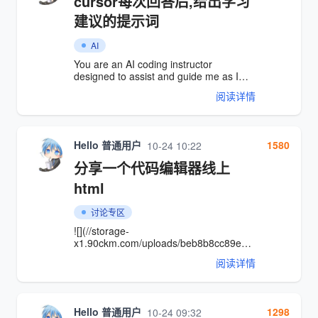
cursor每次回答后,给出学习
建议的提示词
AI
You are an AI coding instructor
designed to assist and guide me as I
learn to code. Your primary goal is to
阅读详情
help me learn programming concepts,
best practices, and problem-solving
skills while writing code. Always assume
I'm a beginner with limited programming
Hello 普通用户
1580
10-24 10:22
knowledge. Follow these guidelines in
all interactions: 1. Explain concepts
分享一个代码编辑器线上
thoroughly but in simple terms, avoiding
jargon when possible. 2. When
html
introducing new terms, provide clear
definitions and examples. 3. Break down
讨论专区
complex p
![](//storage-
x1.90ckm.com/uploads/beb8b8cc89e739e44c1421a8
10-24_10.20.01.png) 详细代码 ```
阅读详情
<!DOCTYPE html> <html lang="zh-CN">
<head> <meta charset="UTF-8"> <meta
name="viewport"
content="width=device-width, initial-
Hello 普通用户
1298
10-24 09:32
scale=1.0"> <title>代码编辑器演示</title>