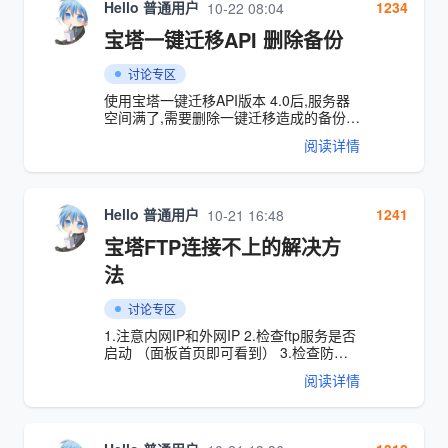
Hello 普通用户
1234
10-22 08:04
/etc/yum.repos.d/ 文件夹 打包成命令别
名 alias revertYumRepository='rm -rf
宝塔一键迁移API 删除备份
/etc/yum.repos.d/* ; cp -af
/etc/yum.repos.d.original/*
讨论专区
/etc/yum.repos.d/' 进入
/etc/yum.repos.d/ 文件夹 cd
使用宝塔一键迁移API版本 4.0后,服务器
/etc/yum.repos.d/ 有三个文件
空间满了,需要删除一键迁移造成的备份
[root@localhost yum.repos.d]# cd
路
阅读详情
/etc/yum.repos.d/ [root@localhost
径:/www/server/panel/plugin/psync_api/backup
yum.repos.d]# ls
Hello 普通用户
1241
10-21 16:48
宝塔FTP连接不上的解决方
法
讨论专区
1.注意内网IP和外网IP 2.检查ftp服务是否
启动 （面板首页即可看到） 3.检查防火
墙20端口 ftp 21端口及被动端口39000 -
阅读详情
40000是否放行 （如是腾讯云/阿里云等
还需检查安全组） 4.是否主动/被动模式
都不能连接 5.新建一个用户看是否能连接
6.修改ftp配置文件 将ForcePassiveIP前