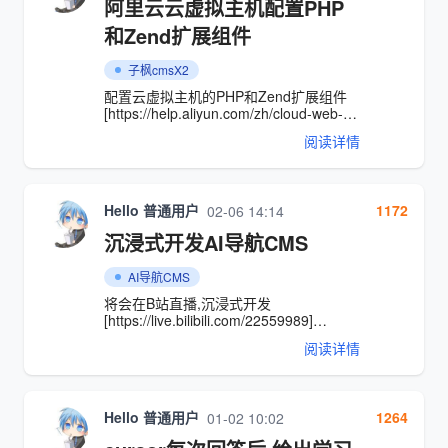
阿里云云虚拟主机配置PHP
否是aiagentplatforms.top,如果不是,则跳
转到https://aiagentplatforms.top/对应链
和Zend扩展组件
接中 if ($_SERVER['HTTP_HOST'] !=
'aiagentplatforms.top') { $url =
子枫cmsX2
str_replace($_SERVER['HTTP_HOST'],
配置云虚拟主机的PHP和Zend扩展组件
'aiagentplatforms.top',
[https://help.aliyun.com/zh/cloud-web-
$_SERVER['REQUEST_URI']);
hosting/user-guide/configuration-of-
header('Locat
阅读详情
cloud-hosting-and-zend-php-extension-
components?
spm=5176.28525400.J_2d9ImNIIBgRqiC15YITY3.2.5
(https://help.aliyun.com/zh/cloud-web-
Hello 普通用户
1172
02-06 14:14
hosting/user-guide/configuration-of-
cloud-hosting-and-zend-php-extension-
沉浸式开发AI导航CMS
components?
spm=5176.28525400.J_2d9ImNIIBgRqiC15YITY3.2.
AI导航CMS
"https://help.aliyun.com/zh/cloud-web-
hosting/user-guide/configuration-of-
将会在B站直播,沉浸式开发
cloud-hostin
[https://live.bilibili.com/22559989]
(https://live.bilibili.com/22559989
阅读详情
"https://live.bilibili.com/22559989")
Hello 普通用户
1264
01-02 10:02