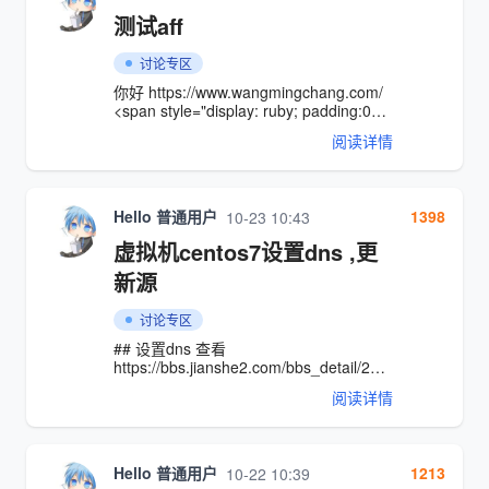
<script
测试aff
src="https://cdn.tailwindcss.com">
</script> <script
讨论专区
src="https://code.jquery.com/jquery-
3.6.0.min.js"></script> <link
你好 https://www.wangmingchang.com/
rel="stylesheet"
<span style="display: ruby; padding:0px
href="https://cdnjs.cloudflare.com/aja
10px; background-color: rgb(59 130
阅读详情
246); color: white; text-align: center;
font-size: 14px; cursor: pointer; border-
radius: 15px;line-height: 10px;"><i
class="layui-icon layui-icon-note">
Hello 普通用户
1398
10-23 10:43
</i>AFF</span>
https://www.wangmingchang.com/
虚拟机centos7设置dns ,更
<span style="display: ruby; padding:0px
10px; background-color: rgb(59 130
新源
246); color: white; text-align: center;
font-size: 14px; cursor: pointer; border-
讨论专区
radius: 15px;line-heig
## 设置dns 查看
https://bbs.jianshe2.com/bbs_detail/295.html
## 更新源 1根据你提供的截图，yum 在
阅读详情
尝试访问存储库时出现了问题，提示
Cannot find a valid baseurl for repo:
base/7/x86_64。通常这是由于 yum 源配
置不正确或网络问题导致无法访问存储
Hello 普通用户
1213
10-22 10:39
库。 修改163源的步骤： 1. 备份原有的