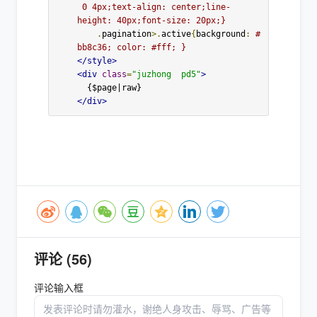
 0 4px;text-align: center;line-
height: 40px;font-size: 20px;}
.
pagination
>.
active
{
background
:
#
bb8c36; color: #fff; }
</style>
<div
class
=
"juzhong  pd5"
>
  {$page|raw}
</div>
评论 (56)
评论输入框