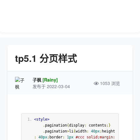
tp5.1 分页样式
子枫
[Rainy]
1053 浏览
发布于 2022-03-04
<style>
.
pagination
{
display
:
 contents
;}
.
pagination
>
li
{
width
:
40px
;
height
:
40px
;
border
:
1px
#ccc solid;margin: