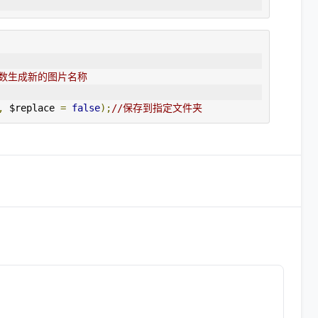
成新的图片名称                 
,
 $replace 
=
false
);
//保存到指定文件夹