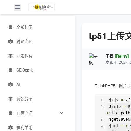
全部帖子
tp51上
讨论专区
开发调优
子枫
[Rainy]
发布于 2024-0
SEO优化
AI
ThinkPHP5.
资源分享
 $sjs 
=
 zf
 $info 
=
 $
自营产品
>
site_path
 $getSaveN
 $url 
=
(
i
福利羊毛