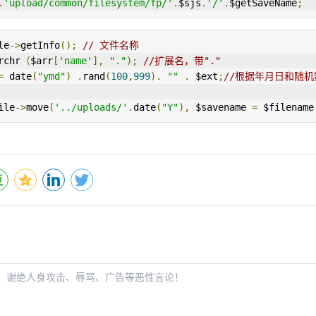
.
'upload/common/filesystem/fp/'
.
$sjs
.
'/'
.
$getSaveName
;
le
->
getInfo
();
// 文件名称
rchr
（
$arr
[
'name'
],
"."
);
//扩展名，带"."
=
 date
(
"ymd"
)
.
rand
(
100
,
999
).
""
.
 $ext
;
//根据年月日和随机数生
ile
->
move
(
'../uploads/'
.
date
(
"Y"
),
 $savename 
=
 $filename