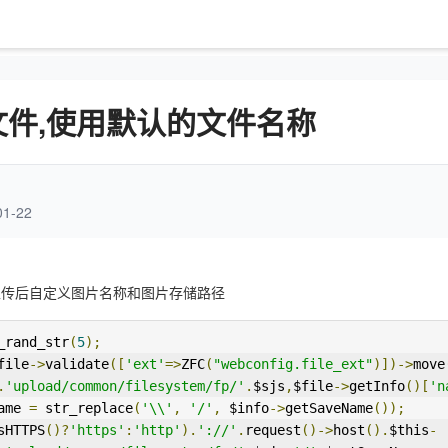
传文件,使用默认的文件名称
1-22
1图片上传后自定义图片名称和图片存储路径
_rand_str
(
5
);
file
->
validate
([
'ext'
=>
ZFC
(
"webconfig.file_ext"
)])->
move
.
'upload/common/filesystem/fp/'
.
$sjs
,
$file
->
getInfo
()[
'n
ame 
=
 str_replace
(
'\\'
,
'/'
,
 $info
->
getSaveName
());
sHTTPS
()?
'https'
:
'http'
).
'://'
.
request
()->
host
().
$this
-