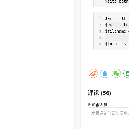
>
site_path
$arr 
=
 $fi
$ext 
=
 str
$filename 
$info 
=
 $f
评论 (56)
评论输入框