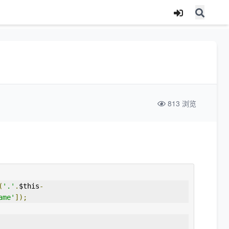
813 浏览
(
'.'
.
$this
-
ame'
]);